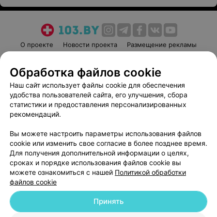
О проекте
Новости проекта
Размещение рекламы
Медицинский маркетинг
Публичный договор
Обработка файлов cookie
Пользовательское соглашение
Способы оплаты
Наш сайт использует файлы cookie для обеспечения
Вакансии
Партнеры
удобства пользователей сайта, его улучшения, сбора
Написать руководителю 103.by
статистики и предоставления персонализированных
Написать в поддержку
рекомендаций.
Персональные настройки cookie
Вы можете настроить параметры использования файлов
Обработка персональных данных
cookie или изменить свое согласие в более позднее время.
Для получения дополнительной информации о целях,
сроках и порядке использования файлов cookie вы
можете ознакомиться с нашей
Политикой обработки
файлов cookie
Принять
© 2026 ООО «Артокс Лаб», УНП 191700409
| 220012, Республика Беларусь,