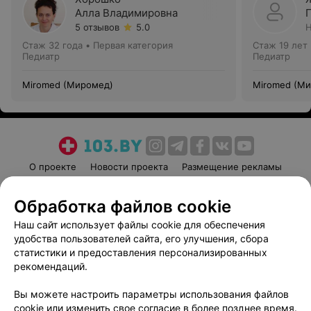
Алла Владимировна
5 отзывов
5.0
Н
Стаж 32 года
•
Первая категория
Стаж 19 лет
Педиатр
Педиатр
Miromed (Миромед)
Miromed (М
О проекте
Новости проекта
Размещение рекламы
Медицинский маркетинг
Публичный договор
Обработка файлов cookie
Пользовательское соглашение
Способы оплаты
Наш сайт использует файлы cookie для обеспечения
Вакансии
Партнеры
удобства пользователей сайта, его улучшения, сбора
Написать руководителю 103.by
статистики и предоставления персонализированных
Написать в поддержку
рекомендаций.
Персональные настройки cookie
Вы можете настроить параметры использования файлов
Обработка персональных данных
cookie или изменить свое согласие в более позднее время.