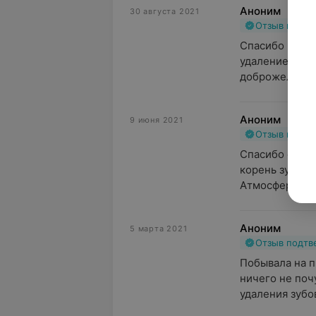
Аноним
30 августа 2021
Отзыв подт
Спасибо всему
удаление зуба.
доброжелатель
Аноним
9 июня 2021
Отзыв подт
Спасибо огром
корень зуба му
Атмосфера уют
Аноним
5 марта 2021
Отзыв подт
Побывала на п
ничего не поч
удаления зубов