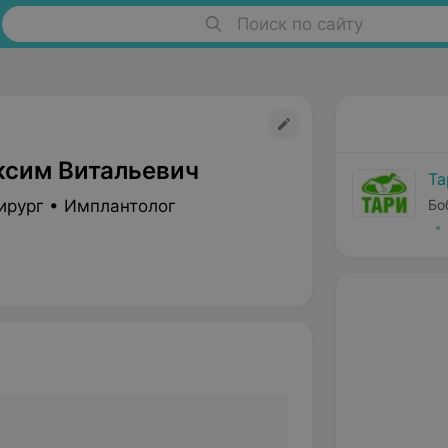
Поиск по сайту
ксим Витальевич
Та
ирург • Имплантолог
Бо