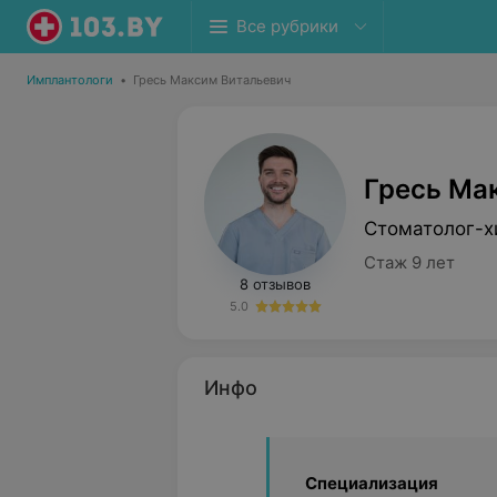
Все рубрики
Имплантологи
•
Гресь Максим Витальевич
Гресь Ма
Стоматолог-х
Стаж 9 лет
8 отзывов
5.0
Инфо
Специализация