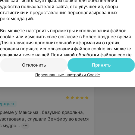
Наш сайт использует файлы cookie для обеспечения
удобства пользователей сайта, его улучшения, сбора
вержден
Рекомендую
статистики и предоставления персонализированных
рекомендаций.
 персоналу. Пришел записаться на 
 В результате чуткого и 
Вы можете настроить параметры использования файлов
ного отношения ко мне и...
cookie или изменить свое согласие в более позднее время.
Для получения дополнительной информации о целях,
сроках и порядке использования файлов cookie вы можете
ознакомиться с нашей
Политикой обработки файлов cookie
вержден
Отклонить
Принять
ное Максиму Витальевичу!Удалил 
дрости за 10 мин. Главное без боли! 
Персональные настройки Cookie
ная,  вежливо...
вержден
риеме у Максима , безумно довольна, 
увствовала , слушали Земфиру во время 
 мудро...