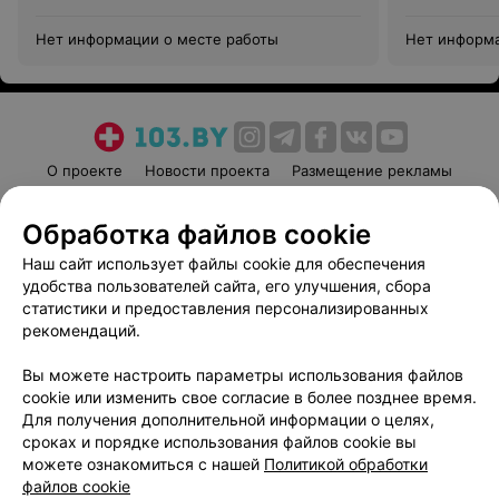
Нет информации о месте работы
Нет информа
О проекте
Новости проекта
Размещение рекламы
Медицинский маркетинг
Публичный договор
Обработка файлов cookie
Пользовательское соглашение
Способы оплаты
Наш сайт использует файлы cookie для обеспечения
Вакансии
Партнеры
удобства пользователей сайта, его улучшения, сбора
Написать руководителю 103.by
статистики и предоставления персонализированных
Написать в поддержку
рекомендаций.
Персональные настройки cookie
Вы можете настроить параметры использования файлов
Обработка персональных данных
cookie или изменить свое согласие в более позднее время.
Для получения дополнительной информации о целях,
сроках и порядке использования файлов cookie вы
можете ознакомиться с нашей
Политикой обработки
файлов cookie