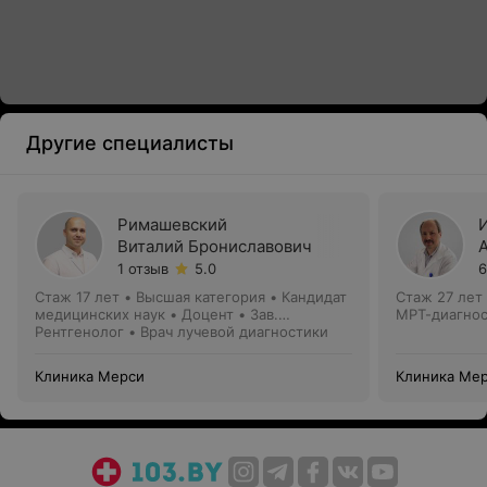
Другие специалисты
Римашевский
Виталий Брониславович
1 отзыв
5.0
6
Стаж 17 лет
•
Высшая категория
•
Кандидат
Стаж 27 лет
медицинских наук • Доцент • Зав.
МРТ-диагнос
отделением
Рентгенолог • Врач лучевой диагностики
Клиника Мерси
Клиника Ме