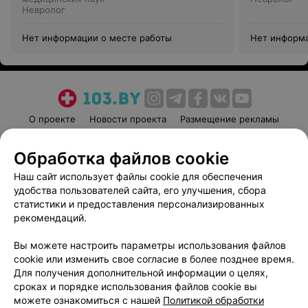
Невролог
Нет информации о месте работы
Нет информа
О проекте
Новости проекта
Размещение рекламы
Медицинский маркетинг
Публичный договор
Обработка файлов cookie
Пользовательское соглашение
Способы оплаты
Наш сайт использует файлы cookie для обеспечения
Вакансии
Партнеры
удобства пользователей сайта, его улучшения, сбора
Написать руководителю 103.by
статистики и предоставления персонализированных
Написать в поддержку
рекомендаций.
Персональные настройки cookie
Вы можете настроить параметры использования файлов
Обработка персональных данных
cookie или изменить свое согласие в более позднее время.
Для получения дополнительной информации о целях,
сроках и порядке использования файлов cookie вы
можете ознакомиться с нашей
Политикой обработки