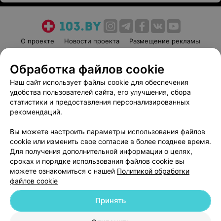
О проекте
Новости проекта
Размещение рекламы
Медицинский маркетинг
Публичный договор
Обработка файлов cookie
Пользовательское соглашение
Способы оплаты
Наш сайт использует файлы cookie для обеспечения
Вакансии
Партнеры
удобства пользователей сайта, его улучшения, сбора
Написать руководителю 103.by
статистики и предоставления персонализированных
Написать в поддержку
рекомендаций.
Персональные настройки cookie
Вы можете настроить параметры использования файлов
Обработка персональных данных
cookie или изменить свое согласие в более позднее время.
Для получения дополнительной информации о целях,
сроках и порядке использования файлов cookie вы
можете ознакомиться с нашей
Политикой обработки
файлов cookie
Принять
© 2026 ООО «Артокс Лаб», УНП 191700409
| 220012, Республика Беларусь,
г. Минск, улица Толбухина, 2, пом. 16 | help@103.by