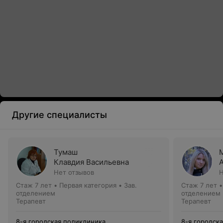
Другие специалисты
Тумаш
Клавдия Васильевна
Нет отзывов
Н
Стаж 7 лет
•
Первая категория
•
Зав.
Стаж 7 лет
отделением
отделением
Терапевт
Терапевт
8-я городская поликлиника
8-я городск