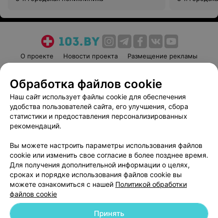
О проекте
Новости проекта
Размещение рекламы
Медицинский маркетинг
Публичный договор
Обработка файлов cookie
Пользовательское соглашение
Способы оплаты
Наш сайт использует файлы cookie для обеспечения
Вакансии
Партнеры
удобства пользователей сайта, его улучшения, сбора
Написать руководителю 103.by
статистики и предоставления персонализированных
Написать в поддержку
рекомендаций.
Персональные настройки cookie
Вы можете настроить параметры использования файлов
Обработка персональных данных
cookie или изменить свое согласие в более позднее время.
Для получения дополнительной информации о целях,
сроках и порядке использования файлов cookie вы
можете ознакомиться с нашей
Политикой обработки
файлов cookie
Принять