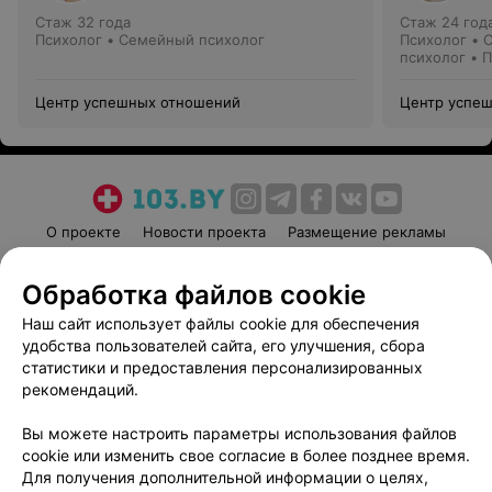
Стаж 32 года
Стаж 24 год
Психолог • Семейный психолог
Психолог • 
психолог • 
Центр успешных отношений
Центр успе
О проекте
Новости проекта
Размещение рекламы
Медицинский маркетинг
Публичный договор
Обработка файлов cookie
Пользовательское соглашение
Способы оплаты
Наш сайт использует файлы cookie для обеспечения
Вакансии
Партнеры
удобства пользователей сайта, его улучшения, сбора
Написать руководителю 103.by
статистики и предоставления персонализированных
Написать в поддержку
рекомендаций.
Персональные настройки cookie
Вы можете настроить параметры использования файлов
Обработка персональных данных
cookie или изменить свое согласие в более позднее время.
Для получения дополнительной информации о целях,