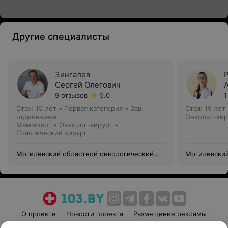
Другие специалисты
Зингалев
Сергей Олегович
9 отзывов
5.0
1
Стаж 15 лет
•
Первая категория
•
Зав.
Стаж 19 лет
отделением
Онколог-хир
Маммолог • Онколог-хирург •
Пластический хирург
Могилевский областной онкологический
Могилевский
диспансер
диспансер
О проекте
Новости проекта
Размещение рекламы