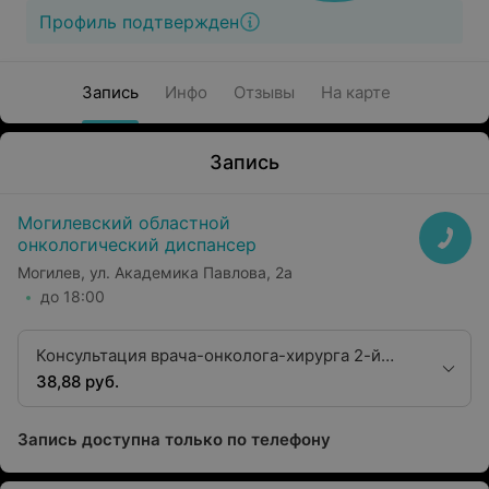
Профиль подтвержден
Запись
Инфо
Отзывы
На карте
Запись
Могилевский областной
онкологический диспансер
Могилев, ул. Академика Павлова, 2а
до 18:00
Консультация врача-онколога-хирурга 2-й
квалификационной категории
38,88 руб.
Запись доступна только по телефону