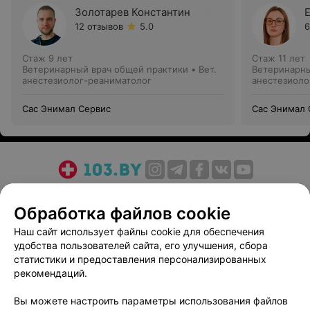
Золотарев Константин
12 отзывов
5.0
6
Стаж 9 лет
Стаж 11 лет
Ветеринарный врач общей практики • Вет.
Ветеринарны
анестезиолог-реаниматолог
анестезиоло
Сас Энимал Сервис
Сас Энимал 
О проекте
Новости проекта
Размещение рекламы
Обработка файлов cookie
Медицинский маркетинг
Публичный договор
Пользовательское соглашение
Способы оплаты
Наш сайт использует файлы cookie для обеспечения
удобства пользователей сайта, его улучшения, сбора
Вакансии
Партнеры
статистики и предоставления персонализированных
Написать руководителю 103.by
рекомендаций.
Написать в поддержку
Вы можете настроить параметры использования файлов
Персональные настройки cookie