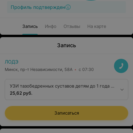
Профиль подтвержден
Запись
Инфо
Отзывы
На карте
Запись
ЛОДЭ
Минск, пр-т Независимости, 58А
с 07:30
УЗИ тазобедренных суставов детям до 1 года с
окружающими мягкими тканями (на приеме
25,62 руб.
ортопеда)
Записаться