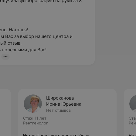
получила флюорографию на руки за 8 
ь, Наталья!

м Вас за выбор нашего центра и 
й отзыв.

 полезными для Вас!

Широканова
Ирина Юрьевна
Нет отзывов
Стаж 11 лет
Ста
Рентгенолог
Рен
Нет информации о месте работы
Нет