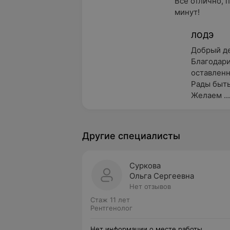
Все отлично, 
минут!
ЛОДЭ
Добрый ден
Благодари
оставленны
Рады быть
Желаем ...
Другие специалисты
Суркова
Ольга Сергеевна
Нет отзывов
Стаж 11 лет
Рентгенолог
Нет информации о месте работы