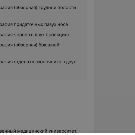
рафия (обзорная) грудной полости
рафия придаточных пазух носа
рафия черепа в двух проекциях
рафия (обзорная) брюшной
рафия отдела позвоночника в двух
твенный медицинский университет,