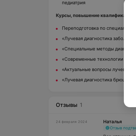
педиатрия
Курсы, повышение квалификации:
Переподготовка по специальнос
«Лучевая диагностика заболеван
«Специальные методы диагности
«Современные технологии луче
«Актуальные вопросы лучевой д
«Лучевая диагностика брюшной 
Отзывы
1
Наталья
24 февраля 2024
Отзыв подт