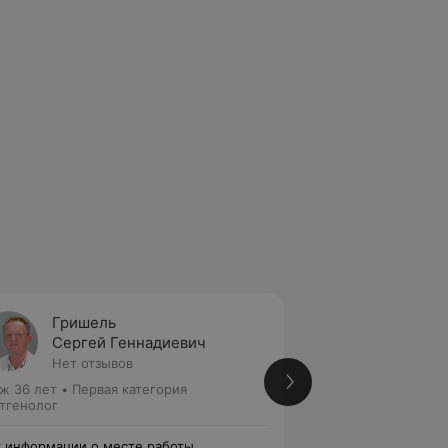
Гришель
Михед
Сергей Геннадиевич
Андре
Нет отзывов
Нет от
ж 36 лет
•
Первая категория
Стаж 11 лет
•
Втор
тгенолог
Рентгенолог
 информации о месте работы
Нет информации о