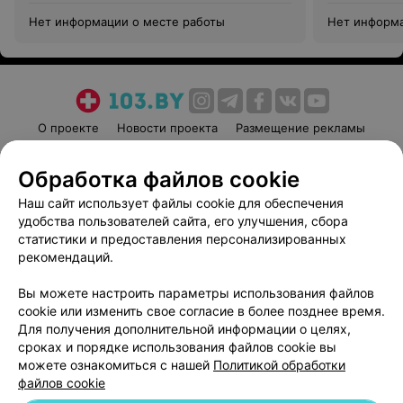
Нет информации о месте работы
Нет информа
О проекте
Новости проекта
Размещение рекламы
Медицинский маркетинг
Публичный договор
Обработка файлов cookie
Пользовательское соглашение
Способы оплаты
Наш сайт использует файлы cookie для обеспечения
Вакансии
Партнеры
удобства пользователей сайта, его улучшения, сбора
Написать руководителю 103.by
статистики и предоставления персонализированных
Написать в поддержку
рекомендаций.
Персональные настройки cookie
Вы можете настроить параметры использования файлов
Обработка персональных данных
cookie или изменить свое согласие в более позднее время.
Для получения дополнительной информации о целях,
сроках и порядке использования файлов cookie вы
можете ознакомиться с нашей
Политикой обработки
файлов cookie