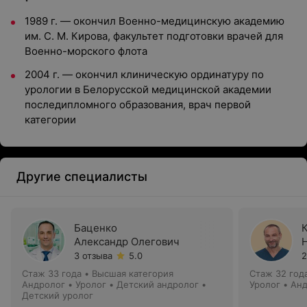
1989 г. — окончил Военно-медицинскую академию
им. С. М. Кирова, факультет подготовки врачей для
Военно-морского флота
2004 г. — окончил клиническую ординатуру по
урологии в Белорусской медицинской академии
последипломного образования, врач первой
категории
Другие специалисты
Баценко
Александр Олегович
3 отзыва
5.0
2
Стаж 33 года
•
Высшая категория
Стаж 32 год
Андролог • Уролог • Детский андролог •
Уролог • Ан
Детский уролог