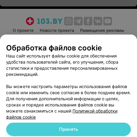
О проекте
Новости проекта
Размещение рекламы
Медицинский маркетинг
Публичный договор
Обработка файлов cookie
Пользовательское соглашение
Способы оплаты
Наш сайт использует файлы cookie для обеспечения
Вакансии
Партнеры
удобства пользователей сайта, его улучшения, сбора
Написать руководителю 103.by
статистики и предоставления персонализированных
Написать в поддержку
рекомендаций.
Персональные настройки cookie
Вы можете настроить параметры использования файлов
Обработка персональных данных
cookie или изменить свое согласие в более позднее время.
Для получения дополнительной информации о целях,
сроках и порядке использования файлов cookie вы
можете ознакомиться с нашей
Политикой обработки
файлов cookie
Принять
© 2026 ООО «Артокс Лаб», УНП 191700409
| 220012, Республика Беларусь,