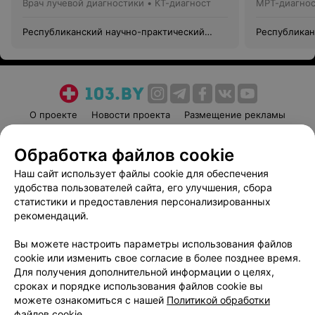
Врач лучевой диагностики • КТ-диагност
МРТ-диагнос
Республиканский научно-практический
Республикан
центр детской онкологии, гематологии и
центр детск
иммунологии
иммунологи
О проекте
Новости проекта
Размещение рекламы
Медицинский маркетинг
Публичный договор
Обработка файлов cookie
Пользовательское соглашение
Способы оплаты
Наш сайт использует файлы cookie для обеспечения
Вакансии
Партнеры
удобства пользователей сайта, его улучшения, сбора
Написать руководителю 103.by
статистики и предоставления персонализированных
Написать в поддержку
рекомендаций.
Персональные настройки cookie
Вы можете настроить параметры использования файлов
Обработка персональных данных
cookie или изменить свое согласие в более позднее время.
Для получения дополнительной информации о целях,
сроках и порядке использования файлов cookie вы
можете ознакомиться с нашей
Политикой обработки
файлов cookie