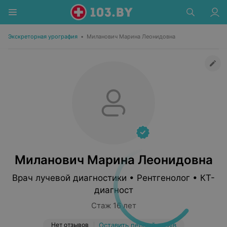
Экскреторная урография
•
Миланович Марина Леонидовна
Миланович Марина Леонидовна
Врач лучевой диагностики • Рентгенолог • КТ-
диагност
Стаж 16 лет
Нет отзывов
Оставить первый отзыв