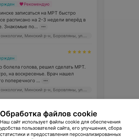
вержден
Рекомендую
Минске записаться на МРТ быстро 
се расписано на 2-3 недели вперёд в 
. Знакомые по...
РНПЦ детской онкологии, Минский р-н, Боровляны, ул. Фрунзенская, 43
вержден
 болела голова, решил сделать МРТ. 
ро, на воскресенье. Врач нашел 
о поперечного ...
РНПЦ детской онкологии, Минский р-н, Боровляны, ул. Фрунзенская, 43
вчук
Обработка файлов cookie
вержден
ательность врачу МРТ Свидрицкому 
Наш сайт использует файлы cookie для обеспечения
чу за профессионализм и знание 
удобства пользователей сайта, его улучшения, сбора
статистики и предоставления персонализированных
чень хороший спе...