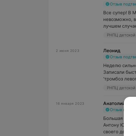
Отзыв подт
Все супер! В 
невозможно, в
лучшем случае
Леонид
2 июня 2023
Отзыв подт
Неделю сильно
Записали быст
‘тромбоз левог
Анатолий Кра
16 января 2023
Отзыв подт
Большая призн
Антону Юрьеви
своего дела. О