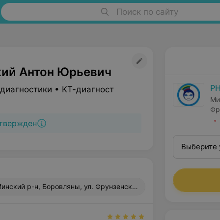
Поиск по сайту
ий Антон Юрьевич
РН
 диагностики • КТ-диагност
Ми
Фр
твержден
Выберите 
инский р-н, Боровляны, ул. Фрунзенская, 43