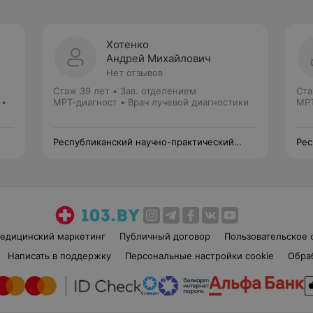
Хотенко
Андрей Михайлович
Нет отзывов
Стаж 39 лет
•
Зав. отделением
Ста
 •
МРТ-диагност • Врач лучевой диагностики
МРТ
Республиканский научно-практический
Рес
центр детской онкологии, гематологии и
цен
иммунологии
им
едицинский маркетинг
Публичный договор
Пользовательское 
Написать в поддержку
Персональные настройки cookie
Обра