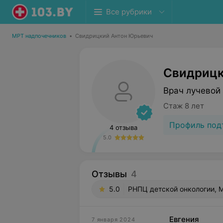
Все рубрики
МРТ надпочечников
•
Свидрицкий Антон Юрьевич
Свидрицк
Врач лучевой
Стаж 8 лет
Профиль под
4 отзыва
5.0
Отзывы
4
5.0
РНПЦ детской онкологии, М
Евгения
7 января 2024