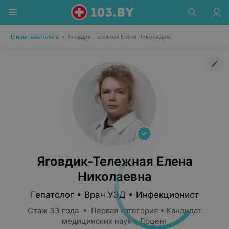
Прием гепатолога
•
Яговдик-Тележная Елена Николаевна
Яговдик-Тележная Елена
Николаевна
Гепатолог • Врач УЗД • Инфекционист
Стаж 33 года • Первая категория • Кандидат
медицинских наук • Доцент