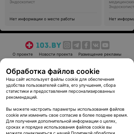
Эндоскопист
медицинских
Эндоскопис
Нет информации о месте работы
Нет информа
О проекте
Новости проекта
Размещение рекламы
Медицинский маркетинг
Публичный договор
Обработка файлов cookie
Пользовательское соглашение
Способы оплаты
Наш сайт использует файлы cookie для обеспечения
Вакансии
Партнеры
удобства пользователей сайта, его улучшения, сбора
Написать руководителю 103.by
статистики и предоставления персонализированных
Написать в поддержку
рекомендаций.
Персональные настройки cookie
Вы можете настроить параметры использования файлов
Обработка персональных данных
cookie или изменить свое согласие в более позднее время.
Для получения дополнительной информации о целях,
сроках и порядке использования файлов cookie вы
можете ознакомиться с нашей
Политикой обработки