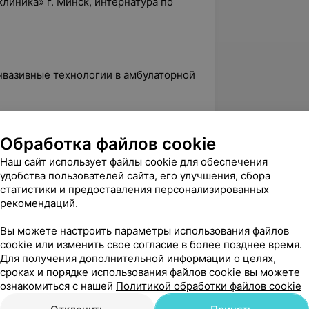
клиника» г. Минск, интернатура по
нвазивные технологии в амбулаторной
дготовка по специальности
Обработка файлов cookie
ожная хирургия органов желудочно-
Наш сайт использует файлы cookie для обеспечения
удобства пользователей сайта, его улучшения, сбора
статистики и предоставления персонализированных
ная хирургия»
рекомендаций.
015-08.05.2015
огии в хирургии печени»
Вы можете настроить параметры использования файлов
cookie или изменить свое согласие в более позднее время.
дготовка по специальности
Для получения дополнительной информации о целях,
сроках и порядке использования файлов cookie вы можете
ознакомиться с нашей
Политикой обработки файлов cookie
ы управления здравоохранением в