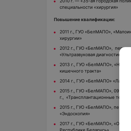
2010 г. — «35-ая городская поли
специальности «хирургия»
Повышение квалификации:
2011 г., ГУО «БелМАПО», «Малои
хирургии»
2012 г., ГУО «БелМАПО», перепо
«Ультразвуковая диагностика».
2013 г., ГУО «БелМАПО», «Неотл
кишечного тракта»
2014 г., ГУО «БелМАПО» «Лазер
2015 г., ГУО «БелМАПО», 09.04.2
г., «Трансплантационные технол
2015 г., ГУО «БелМАПО», перепо
«Эндоскопия»
2017 г., ГУО «БелМАПО», «Основ
Республике Беларусь»