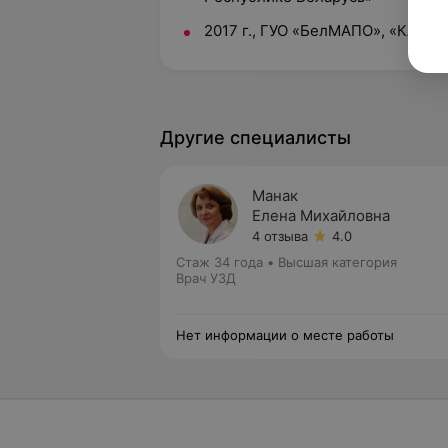
2017 г., ГУО «БелМАПО», «Клини
Другие специалисты
Манак
Елена Михайловна
4 отзыва
4.0
Стаж 34 года
•
Высшая категория
Врач УЗД
Нет информации о месте работы