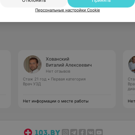
Отклонить
Принять
ческая фармакология»
Персональные настройки Cookie
Хованский
Виталий Алексеевич
Нет отзывов
Стаж 21 год
•
Первая категория
Ста
Врач УЗД
Вра
диа
Нет информации о месте работы
Нет