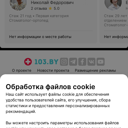
Николай Федорович
2 отзыва
5.0
Н
Стаж 21 год
•
Первая категория
Стаж 29 лет
Стоматолог-ортопед
отделением
Стоматолог-
Нет информации о месте работы
Нет информа
О проекте
Новости проекта
Размещение рекламы
Медицинский маркетинг
Публичный договор
Обработка файлов cookie
Пользовательское соглашение
Способы оплаты
Наш сайт использует файлы cookie для обеспечения
Вакансии
Партнеры
удобства пользователей сайта, его улучшения, сбора
Написать руководителю 103.by
статистики и предоставления персонализированных
Написать в поддержку
рекомендаций.
Персональные настройки cookie
Вы можете настроить параметры использования файлов
Обработка персональных данных