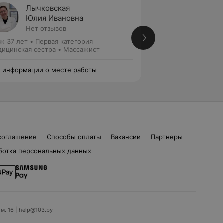
Лычковская
Белоу
Юлия Ивановна
Нет от
Нет отзывов
ж 37 лет
•
Первая категория
Стаж 8 лет
ицинская сестра • Массажист
Массажист
 информации о месте работы
Нет информации о
соглашение
Способы оплаты
Вакансии
Партнеры
ботка персональных данных
ом. 16 | help@103.by