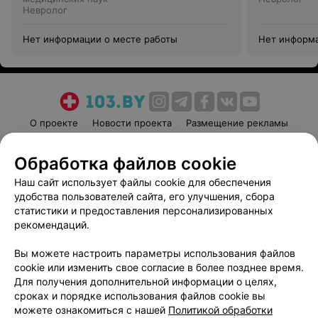
Невролог
Нет информации о месте работы
Нет информа
О проекте
Новости проекта
Размещение рекламы
Медицинский маркетинг
Публичный договор
Обработка файлов cookie
Пользовательское соглашение
Способы оплаты
Наш сайт использует файлы cookie для обеспечения
Вакансии
Партнеры
удобства пользователей сайта, его улучшения, сбора
Написать руководителю 103.by
статистики и предоставления персонализированных
Написать в поддержку
рекомендаций.
Персональные настройки cookie
Вы можете настроить параметры использования файлов
Обработка персональных данных
cookie или изменить свое согласие в более позднее время.
Для получения дополнительной информации о целях,
сроках и порядке использования файлов cookie вы
можете ознакомиться с нашей
Политикой обработки