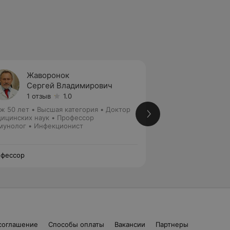
Жаворонок
Роман
Сергей Владимирович
Оксан
1 отзыв
1.0
Нет от
ж 50 лет
•
Высшая категория
•
Доктор
Стаж 46 лет
•
Выс
ицинских наук • Профессор
Профессор • Докт
унолог • Инфекционист
Зав. кафедрой
Иммунолог • Инфе
иммунолог • Детс
фессор
Профессор
соглашение
Способы оплаты
Вакансии
Партнеры