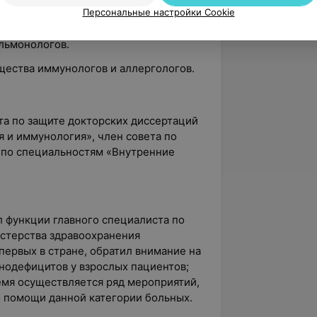
Персональные настройки Cookie
льмонологов.
щества иммунологов и аллергологов.
та по защите докторских диссертаций
 и иммунология», член совета по
 по специальностям «Внутренние
л функции главного специалиста по
стерства здравоохранения
первых в стране, обратил внимание на
одефицитов у взрослых пациентов;
емя осуществляется ряд мероприятий,
 помощи данной категории больных.