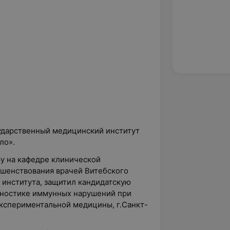
сударственный медицинский институт
ло».
ру на кафедре клинической
ршенствования врачей Витебского
 института, защитил кандидатскую
гностике иммунных нарушений при
экспериментальной медицины, г.Санкт-