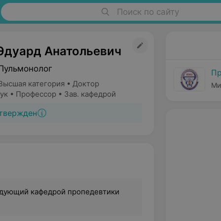
Поиск по сайту
Эдуард Анатольевич
Пульмонолог
Пр
Высшая категория • Доктор
Ми
ук • Профессор • Зав. кафедрой
твержден
ведующий кафедрой пропедевтики