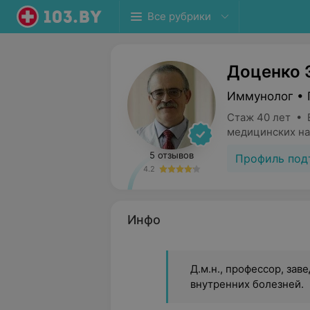
Все рубрики
Доценко 
Иммунолог • 
Стаж 40 лет • 
медицинских на
5 отзывов
Профиль под
4.2
Инфо
Д.м.н., профессор, за
внутренних болезней.