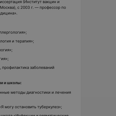
диссертация (Институт вакцин и
 Москва), с 2003 г. — профессор по
дицина».
аллергология»;
логия и терапия»;
логия»;
гия»;
е, профилактика заболеваний
и и школы:
енные методы диагностики и лечения
;
«Я могу остановить туберкулез»;
 школа «Инфекции и ревматические