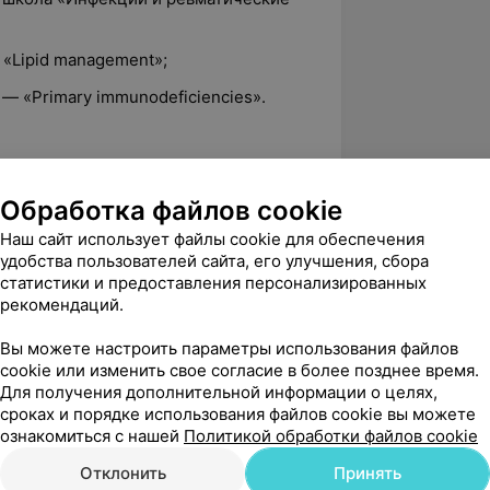
 «Lipid management»;
 — «Primary immunodeficiencies».
х работ, 7 монографий.
Обработка файлов cookie
Влияние экологических факторов на
Наш сайт использует файлы cookie для обеспечения
 астмы», 1996 г.
удобства пользователей сайта, его улучшения, сбора
оллегии журналов «Аллергология,
статистики и предоставления персонализированных
«Лабораторная диагностика. Восточная
рекомендаций.
Вы можете настроить параметры использования файлов
cookie или изменить свое согласие в более позднее время.
Для получения дополнительной информации о целях,
ической оксигенации у больных
сроках и порядке использования файлов cookie вы можете
 систематический обзор 2011 года
ознакомиться с нашей
Политикой обработки файлов cookie
тавляет собой международные
Отклонить
Принять
ого сообщества.