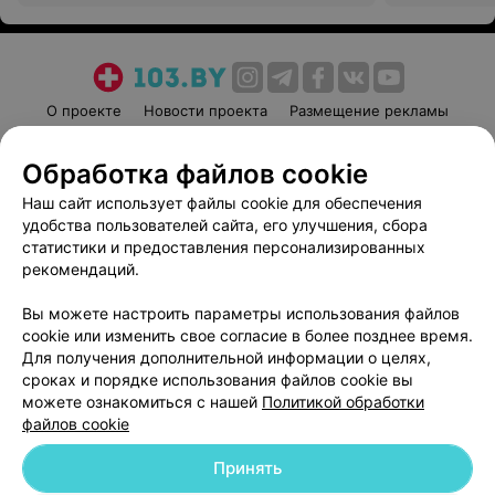
О проекте
Новости проекта
Размещение рекламы
Медицинский маркетинг
Публичный договор
Обработка файлов cookie
Пользовательское соглашение
Способы оплаты
Наш сайт использует файлы cookie для обеспечения
Вакансии
Партнеры
удобства пользователей сайта, его улучшения, сбора
Написать руководителю 103.by
статистики и предоставления персонализированных
Написать в поддержку
рекомендаций.
Персональные настройки cookie
Вы можете настроить параметры использования файлов
Обработка персональных данных
cookie или изменить свое согласие в более позднее время.
Для получения дополнительной информации о целях,
сроках и порядке использования файлов cookie вы
можете ознакомиться с нашей
Политикой обработки
файлов cookie
Принять
© 2026 ООО «Артокс Лаб», УНП 191700409
| 220012, Республика Беларусь,