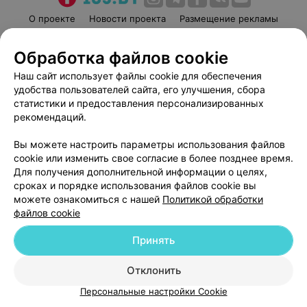
О проекте
Новости проекта
Размещение рекламы
Медицинский маркетинг
Публичный договор
Обработка файлов cookie
Пользовательское соглашение
Способы оплаты
Наш сайт использует файлы cookie для обеспечения
Вакансии
Партнеры
удобства пользователей сайта, его улучшения, сбора
Написать руководителю 103.by
статистики и предоставления персонализированных
Написать в поддержку
рекомендаций.
Персональные настройки cookie
Вы можете настроить параметры использования файлов
Обработка персональных данных
cookie или изменить свое согласие в более позднее время.
Для получения дополнительной информации о целях,
сроках и порядке использования файлов cookie вы
можете ознакомиться с нашей
Политикой обработки
файлов cookie
Принять
© 2026 ООО «Артокс Лаб», УНП 191700409
| 220012, Республика Беларусь,
г. Минск, улица Толбухина, 2, пом. 16 | help@103.by
Отклонить
Служба поддержки
+375 291212755
Персональные настройки Cookie