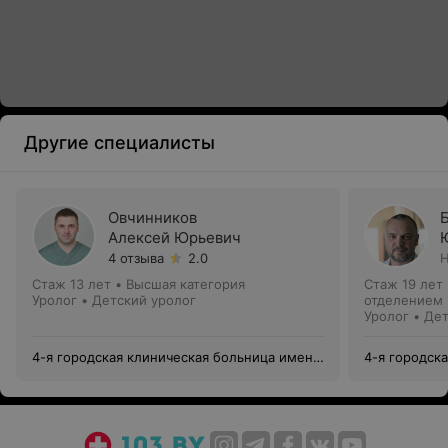
Другие специалисты
Овчинников
Алексей Юрьевич
4 отзыва
2.0
Н
Стаж 13 лет
•
Высшая категория
Стаж 19 лет
Уролог • Детский уролог
отделением
Уролог • Де
4-я городская клиническая больница имени
4-я городск
Н.Е.Савченко
Н.Е.Савченк