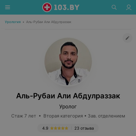
Урология
•
Аль-Рубаи Али Абдулраззак
Аль-Рубаи Али Абдулраззак
Уролог
Стаж 7 лет • Вторая категория • Зав. отделением
4.9
23 отзыва