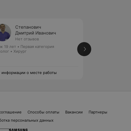
Степанович
Матве
Дмитрий Иванович
Игорь
Нет отзывов
Нет от
ж 19 лет
•
Первая категория
Стаж 46 лет
•
Выс
олог • Хирург
Хирург • Детский 
 информации о месте работы
Нет информации о
соглашение
Способы оплаты
Вакансии
Партнеры
ботка персональных данных