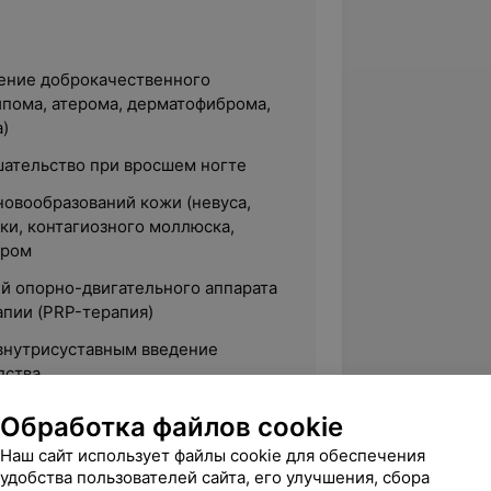
ение доброкачественного
ипома, атерома, дерматофиброма,
)
ательство при вросшем ногте
новообразований кожи (невуса,
ки, контагиозного моллюска,
ером
й опорно-двигательного аппарата
пии (PRP-терапия)
 внутрисуставным введение
дства
 болезни: склеротерапия,
Обработка файлов cookie
Наш сайт использует файлы cookie для обеспечения
удобства пользователей сайта, его улучшения, сбора