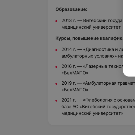
Образование:
2013 г. — Витебский государст
медицинский университет
Курсы, повышение квалификации:
2014 г. — «Диагностика и лечен
амбулаторных условиях» на баз
2016 г. — «Лазерные технологии
«БелМАПО»
2019 г. — «Амбулаторная травма
«БелМАПО»
2021 г. — «Флебология с основ
базе УО «Витебский государств
медицинский университет»