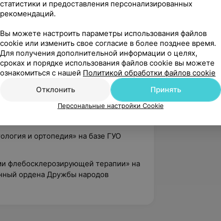
статистики и предоставления персонализированных
рекомендаций.
Вы можете настроить параметры использования файлов
венный ордена Дружбы народов
cookie или изменить свое согласие в более позднее время.
Для получения дополнительной информации о целях,
сроках и порядке использования файлов cookie вы можете
ознакомиться с нашей
Политикой обработки файлов cookie
ие хирургических заболеваний в
Отклонить
Принять
е ГУО «БелМАПО»
Персональные настройки Cookie
 в амбулаторной хирургии» на базе ГУО
тология и ортопедия» на базе ГУО
ами флебосклерозирующей терапии» на
енный ордена Дружбы народов