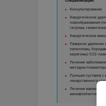
Специализация:
Консультирование
Хирургическое удал
новообразования (л
гигрома, гемангиома
Хирургическое вмеш
Лазерное удаление 
папилломы, бородав
кератомы) СО2-лаз
Лечение заболевани
методом плазмотера
Пункция суставов с
лекарственного сре
Лечение варикозной
минифлебэктомия