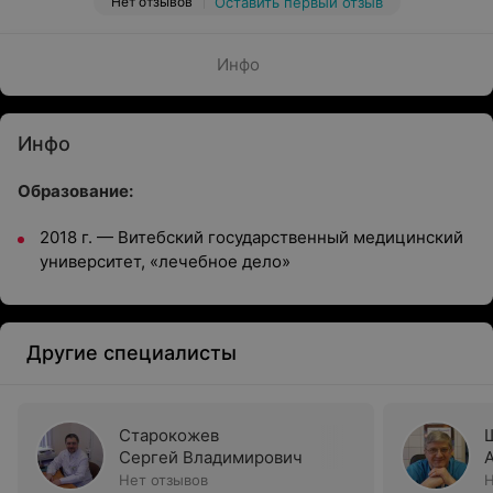
Нет отзывов
Оставить первый отзыв
Инфо
Инфо
Образование:
2018 г. — Витебский государственный медицинский
университет, «лечебное дело»
Другие специалисты
Старокожев
Сергей Владимирович
Нет отзывов
Н