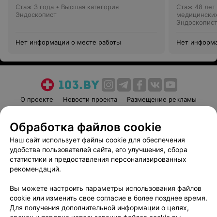
Стаж 3 года
•
Высшая категория
Стаж 48 лет
Эндоскопист
медицинских
Эндоскопис
Нет информации о месте работы
Нет информа
О проекте
Новости проекта
Размещение рекламы
Медицинский маркетинг
Публичный договор
Обработка файлов cookie
Пользовательское соглашение
Способы оплаты
Наш сайт использует файлы cookie для обеспечения
Вакансии
Партнеры
удобства пользователей сайта, его улучшения, сбора
Написать руководителю 103.by
статистики и предоставления персонализированных
Написать в поддержку
рекомендаций.
Персональные настройки cookie
Вы можете настроить параметры использования файлов
Обработка персональных данных
cookie или изменить свое согласие в более позднее время.
Для получения дополнительной информации о целях,