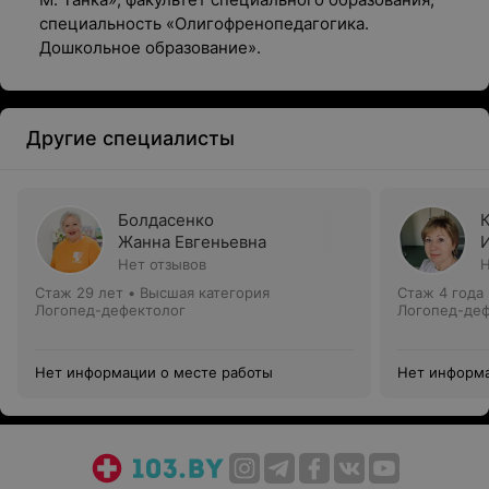
специальность «Олигофренопедагогика.
Дошкольное образование».
Другие специалисты
Болдасенко
Жанна Евгеньевна
Нет отзывов
Н
Стаж 29 лет
•
Высшая категория
Стаж 4 года
Логопед-дефектолог
Логопед-де
Нет информации о месте работы
Нет информа