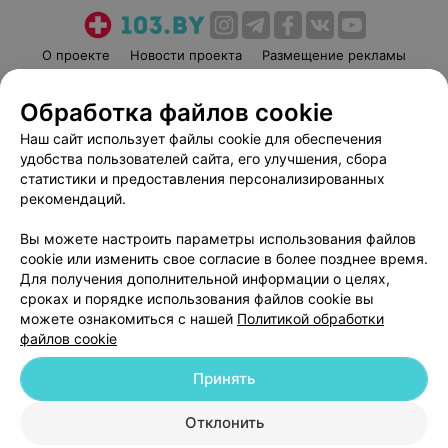
О проекте
Новости проекта
Размещение рекламы
Медицинский маркетинг
Публичный договор
Обработка файлов cookie
Пользовательское соглашение
Способы оплаты
Наш сайт использует файлы cookie для обеспечения
Вакансии
Партнеры
удобства пользователей сайта, его улучшения, сбора
Написать руководителю 103.by
статистики и предоставления персонализированных
Написать в поддержку
рекомендаций.
Персональные настройки cookie
Вы можете настроить параметры использования файлов
Обработка персональных данных
cookie или изменить свое согласие в более позднее время.
Для получения дополнительной информации о целях,
сроках и порядке использования файлов cookie вы
можете ознакомиться с нашей
Политикой обработки
файлов cookie
Принять
© 2026 ООО «Артокс Лаб», УНП 191700409
| 220012, Республика Беларусь,
г. Минск, улица Толбухина, 2, пом. 16 | help@103.by
Отклонить
Служба поддержки
+375 291212755