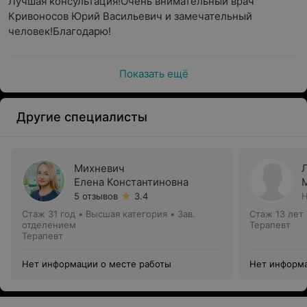
Лучшая консультация!Очень внимательный врач 
Кривоносов Юрий Васильевич и замечательный 
человек!Благодарю!
Показать ещё
Другие специалисты
Михневич
Елена Константиновна
5 отзывов
3.4
Н
Стаж 31 год
•
Высшая категория
•
Зав.
Стаж 13 лет
отделением
Терапевт
Терапевт
Нет информации о месте работы
Нет информа