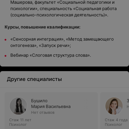
Машерова, факультет «Социальной педагогики и
психологии», специальность «Социальная работа
(социально-психологическая деятельность)».
Курсы, повышение квалификации:
«Сенсорная интеграция», «Метод замещающего
онтогенеза», «Запуск речи»;
Вебинар «Слоговая структура слова».
Другие специалисты
Бушило
Мария Васильевна
Н
Нет отзывов
Стаж 11 лет
Стаж 4 года
Психолог
Психолог