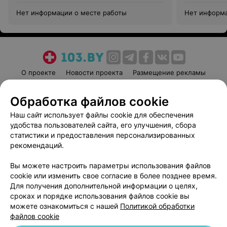
Нет информации о месте работы
Нет информа
О проекте
Новости проекта
Размещение рекламы
Медицинский маркетинг
Публичный договор
Обработка файлов cookie
Пользовательское соглашение
Способы оплаты
Наш сайт использует файлы cookie для обеспечения
Вакансии
Партнеры
удобства пользователей сайта, его улучшения, сбора
Написать руководителю 103.by
статистики и предоставления персонализированных
Написать в поддержку
рекомендаций.
Персональные настройки cookie
Вы можете настроить параметры использования файлов
Обработка персональных данных
cookie или изменить свое согласие в более позднее время.
Для получения дополнительной информации о целях,
сроках и порядке использования файлов cookie вы
можете ознакомиться с нашей
Политикой обработки
файлов cookie