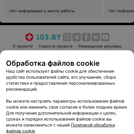
Нет информации о месте работы
Нет информа
О проекте
Новости проекта
Размещение рекламы
Медицинский маркетинг
Публичный договор
Обработка файлов cookie
Пользовательское соглашение
Способы оплаты
Наш сайт использует файлы cookie для обеспечения
Вакансии
Партнеры
удобства пользователей сайта, его улучшения, сбора
Написать руководителю 103.by
статистики и предоставления персонализированных
Написать в поддержку
рекомендаций.
Персональные настройки cookie
Вы можете настроить параметры использования файлов
Обработка персональных данных
cookie или изменить свое согласие в более позднее время.
Для получения дополнительной информации о целях,
сроках и порядке использования файлов cookie вы
можете ознакомиться с нашей
Политикой обработки
файлов cookie