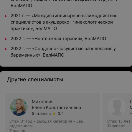
БелМАПО
2021 г. — «Междисциплинарное взаимодействие
специалистов в акушерско- гинекологической
практике», БелМАПО
2022 г. — «Неотложная терапия», БелМАПО
2022 г. — «Сердечно-сосудистые заболевания у
беременных», БелМАПО
Другие специалисты
Михневич
Елена Константиновна
5 отзывов
3.4
Н
Стаж 31 год
•
Высшая категория
•
Зав.
Стаж 13 лет
отделением
Терапевт
Терапевт