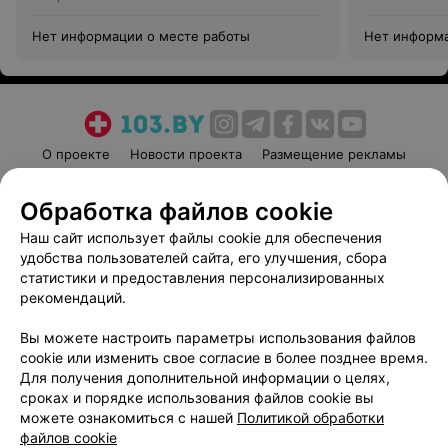
Нет информации о месте работы
Нет информа
О проекте
Новости проекта
Размещение рекламы
Медицинский маркетинг
Публичный договор
Обработка файлов cookie
Пользовательское соглашение
Способы оплаты
Наш сайт использует файлы cookie для обеспечения
Вакансии
Партнеры
удобства пользователей сайта, его улучшения, сбора
Написать руководителю 103.by
статистики и предоставления персонализированных
Написать в поддержку
рекомендаций.
Персональные настройки cookie
Вы можете настроить параметры использования файлов
Обработка персональных данных
cookie или изменить свое согласие в более позднее время.
Для получения дополнительной информации о целях,
сроках и порядке использования файлов cookie вы
можете ознакомиться с нашей
Политикой обработки
файлов cookie