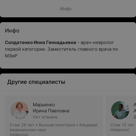
Инфо
Инфо
Солдатенко Инна Геннадьевна
- врач-невролог
первой категории.
Заместитель главного врача по
МЭиР
Другие специалисты
Марьенко
Ирина Павловна
Нет отзывов
2
Стаж 29 лет
•
Высшая категория
•
Кандидат
Стаж 12 лет
медицинских наук
Невролог
Невролог