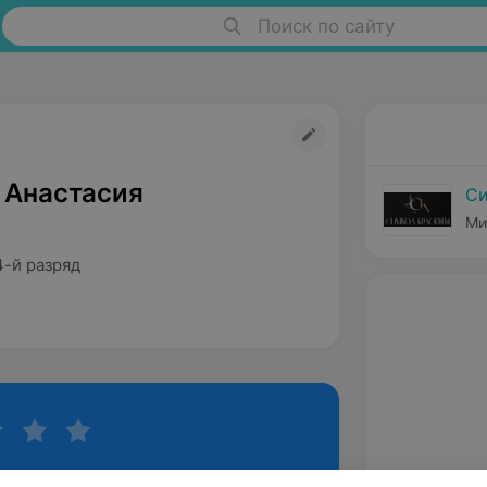
Поиск по сайту
 Анастасия
Си
Ми
4-й разряд