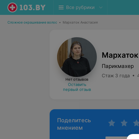
Все рубрики
Сложное окрашивание волос
•
Мархаток Анастасия
Мархаток
Парикмахер
Стаж 3 года • 
Нет отзывов
Оставить
первый отзыв
Поделитесь
мнением