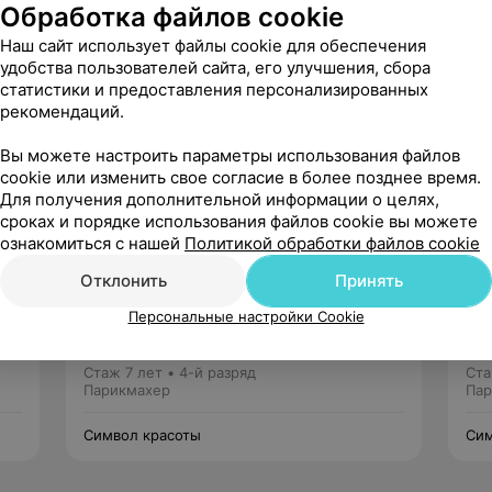
Обработка файлов cookie
Наш сайт использует файлы cookie для обеспечения
удобства пользователей сайта, его улучшения, сбора
статистики и предоставления персонализированных
рекомендаций.
Рекомендую
Вы можете настроить параметры использования файлов
cookie или изменить свое согласие в более позднее время.
Для получения дополнительной информации о целях,
сроках и порядке использования файлов cookie вы можете
ознакомиться с нашей
Политикой обработки файлов cookie
Отклонить
Принять
Клочко Полина
Персональные настройки Cookie
Нет отзывов
Стаж 7 лет
•
4-й разряд
Ста
Парикмахер
Пар
Символ красоты
Сим