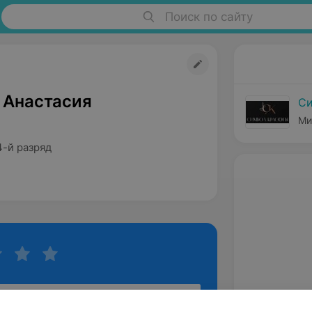
Поиск по сайту
 Анастасия
Си
Ми
4-й разряд