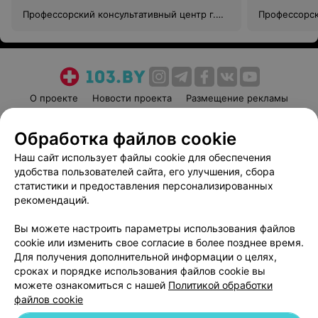
Профессорский консультативный центр г.
Профессорск
Гродно
Гродно
О проекте
Новости проекта
Размещение рекламы
Медицинский маркетинг
Публичный договор
Обработка файлов cookie
Пользовательское соглашение
Способы оплаты
Наш сайт использует файлы cookie для обеспечения
Вакансии
Партнеры
удобства пользователей сайта, его улучшения, сбора
Написать руководителю 103.by
статистики и предоставления персонализированных
Написать в поддержку
рекомендаций.
Персональные настройки cookie
Вы можете настроить параметры использования файлов
Обработка персональных данных
cookie или изменить свое согласие в более позднее время.
Для получения дополнительной информации о целях,
сроках и порядке использования файлов cookie вы
можете ознакомиться с нашей
Политикой обработки
файлов cookie