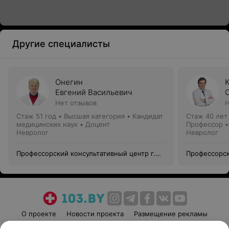
Другие специалисты
Онегин
Евгений Васильевич
Нет отзывов
Н
Стаж 51 год
•
Высшая категория
•
Кандидат
Стаж 40 лет
медицинских наук • Доцент
Профессор •
Невролог
Невролог
Профессорский консультативный центр г.
Профессорск
Гродно
Гродно
О проекте
Новости проекта
Размещение рекламы
Медицинский маркетинг
Публичный договор