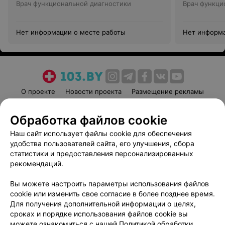
Врач функциональной диагностики
Врач функци
Нет информации о месте работы
Нет информа
О проекте
Новости проекта
Размещение рекламы
Медицинский маркетинг
Публичный договор
Обработка файлов cookie
Пользовательское соглашение
Способы оплаты
Наш сайт использует файлы cookie для обеспечения
Вакансии
Партнеры
удобства пользователей сайта, его улучшения, сбора
Написать руководителю 103.by
статистики и предоставления персонализированных
Написать в поддержку
рекомендаций.
Персональные настройки cookie
Вы можете настроить параметры использования файлов
Обработка персональных данных
cookie или изменить свое согласие в более позднее время.
Для получения дополнительной информации о целях,
сроках и порядке использования файлов cookie вы
можете ознакомиться с нашей
Политикой обработки