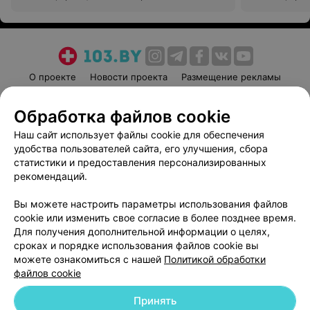
О проекте
Новости проекта
Размещение рекламы
Медицинский маркетинг
Публичный договор
Обработка файлов cookie
Пользовательское соглашение
Способы оплаты
Наш сайт использует файлы cookie для обеспечения
Вакансии
Партнеры
удобства пользователей сайта, его улучшения, сбора
Написать руководителю 103.by
статистики и предоставления персонализированных
Написать в поддержку
рекомендаций.
Персональные настройки cookie
Вы можете настроить параметры использования файлов
Обработка персональных данных
cookie или изменить свое согласие в более позднее время.
Для получения дополнительной информации о целях,
сроках и порядке использования файлов cookie вы
можете ознакомиться с нашей
Политикой обработки
файлов cookie
Принять
© 2026 ООО «Артокс Лаб», УНП 191700409
| 220012, Республика Беларусь,