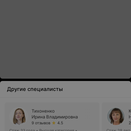
Другие специалисты
Тихоненко
Ирина Владимировна
9 отзывов
4.5
2
Стаж 33 года
•
Высшая категория
•
Стаж 28 лет