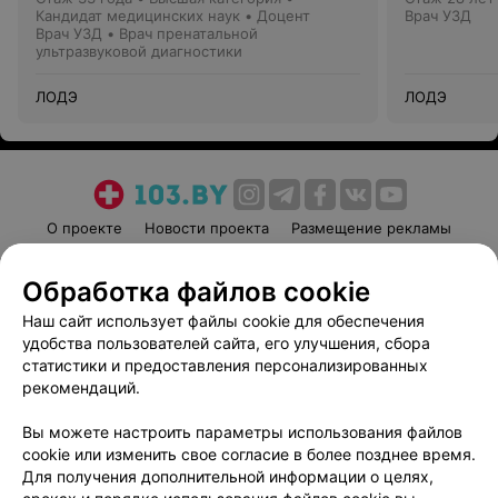
Кандидат медицинских наук • Доцент
Врач УЗД
Врач УЗД • Врач пренатальной
ультразвуковой диагностики
ЛОДЭ
ЛОДЭ
О проекте
Новости проекта
Размещение рекламы
Медицинский маркетинг
Публичный договор
Обработка файлов cookie
Пользовательское соглашение
Способы оплаты
Наш сайт использует файлы cookie для обеспечения
Вакансии
Партнеры
удобства пользователей сайта, его улучшения, сбора
Написать руководителю 103.by
статистики и предоставления персонализированных
Написать в поддержку
рекомендаций.
Персональные настройки cookie
Вы можете настроить параметры использования файлов
Обработка персональных данных
cookie или изменить свое согласие в более позднее время.
Для получения дополнительной информации о целях,