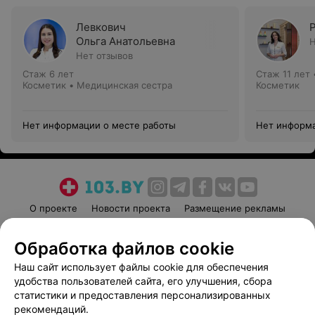
Левкович
Ольга Анатольевна
Н
Нет отзывов
Стаж 6 лет
Стаж 11 лет
Косметик • Медицинская сестра
Косметик
Нет информации о месте работы
Нет информа
О проекте
Новости проекта
Размещение рекламы
Медицинский маркетинг
Публичный договор
Обработка файлов cookie
Пользовательское соглашение
Способы оплаты
Наш сайт использует файлы cookie для обеспечения
Вакансии
Партнеры
удобства пользователей сайта, его улучшения, сбора
Написать руководителю 103.by
статистики и предоставления персонализированных
Написать в поддержку
рекомендаций.