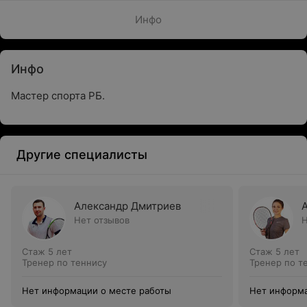
Инфо
Инфо
Мастер спорта РБ.
Другие специалисты
Александр Дмитриев
Нет отзывов
Н
Стаж 5 лет
Стаж 5 лет
Тренер по теннису
Тренер по т
Нет информации о месте работы
Нет информа