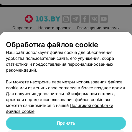
О проекте
Новости проекта
Размещение рекламы
Медицинский маркетинг
Публичный договор
Обработка файлов cookie
Пользовательское соглашение
Способы оплаты
Наш сайт использует файлы cookie для обеспечения
Вакансии
Партнеры
удобства пользователей сайта, его улучшения, сбора
Написать руководителю 103.by
статистики и предоставления персонализированных
Написать в поддержку
рекомендаций.
Персональные настройки cookie
Вы можете настроить параметры использования файлов
Обработка персональных данных
cookie или изменить свое согласие в более позднее время.
Для получения дополнительной информации о целях,
сроках и порядке использования файлов cookie вы
можете ознакомиться с нашей
Политикой обработки
файлов cookie
Принять
© 2026 ООО «Артокс Лаб», УНП 191700409
| 220012, Республика Беларусь,