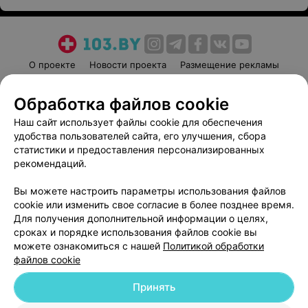
О проекте
Новости проекта
Размещение рекламы
Медицинский маркетинг
Публичный договор
Обработка файлов cookie
Пользовательское соглашение
Способы оплаты
Наш сайт использует файлы cookie для обеспечения
Вакансии
Партнеры
удобства пользователей сайта, его улучшения, сбора
Написать руководителю 103.by
статистики и предоставления персонализированных
Написать в поддержку
рекомендаций.
Персональные настройки cookie
Вы можете настроить параметры использования файлов
Обработка персональных данных
cookie или изменить свое согласие в более позднее время.
Для получения дополнительной информации о целях,
сроках и порядке использования файлов cookie вы
можете ознакомиться с нашей
Политикой обработки
файлов cookie
Принять
© 2026 ООО «Артокс Лаб», УНП 191700409
| 220012, Республика Беларусь,