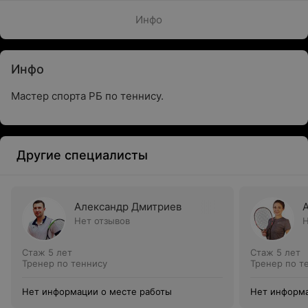
Инфо
Инфо
Мастер спорта РБ по теннису.
Другие специалисты
Александр Дмитриев
Нет отзывов
Н
Стаж 5 лет
Стаж 5 лет
Тренер по теннису
Тренер по т
Нет информации о месте работы
Нет информа