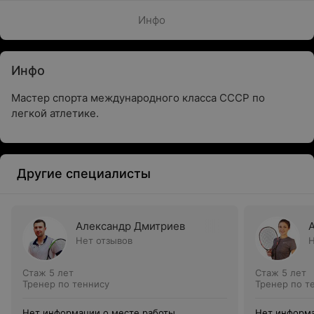
Инфо
Инфо
Мастер спорта международного класса СССР по
легкой атлетике.
Другие специалисты
Александр Дмитриев
Нет отзывов
Н
Стаж 5 лет
Стаж 5 лет
Тренер по теннису
Тренер по т
Нет информации о месте работы
Нет информа