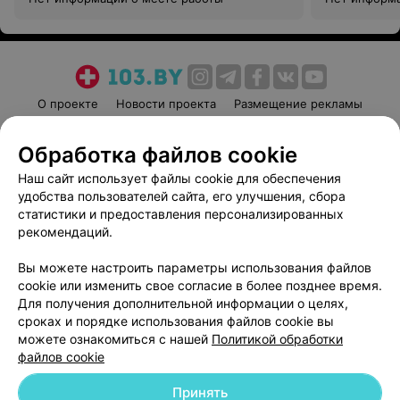
О проекте
Новости проекта
Размещение рекламы
Медицинский маркетинг
Публичный договор
Обработка файлов cookie
Пользовательское соглашение
Способы оплаты
Наш сайт использует файлы cookie для обеспечения
Вакансии
Партнеры
удобства пользователей сайта, его улучшения, сбора
Написать руководителю 103.by
статистики и предоставления персонализированных
Написать в поддержку
рекомендаций.
Персональные настройки cookie
Вы можете настроить параметры использования файлов
Обработка персональных данных
cookie или изменить свое согласие в более позднее время.
Для получения дополнительной информации о целях,
сроках и порядке использования файлов cookie вы
можете ознакомиться с нашей
Политикой обработки
файлов cookie
Принять