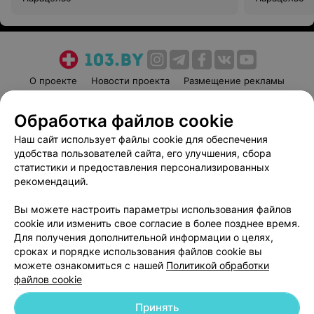
О проекте
Новости проекта
Размещение рекламы
Медицинский маркетинг
Публичный договор
Обработка файлов cookie
Пользовательское соглашение
Способы оплаты
Наш сайт использует файлы cookie для обеспечения
Вакансии
Партнеры
удобства пользователей сайта, его улучшения, сбора
Написать руководителю 103.by
статистики и предоставления персонализированных
Написать в поддержку
рекомендаций.
Персональные настройки cookie
Вы можете настроить параметры использования файлов
Обработка персональных данных
cookie или изменить свое согласие в более позднее время.
Для получения дополнительной информации о целях,
сроках и порядке использования файлов cookie вы
можете ознакомиться с нашей
Политикой обработки
файлов cookie
Принять