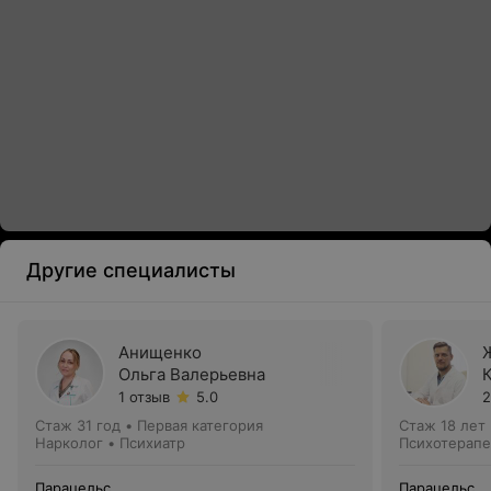
Другие специалисты
Анищенко
Ольга Валерьевна
1 отзыв
5.0
2
Стаж 31 год
•
Первая категория
Стаж 18 лет
Нарколог • Психиатр
Психотерапе
Парацельс
Парацельс