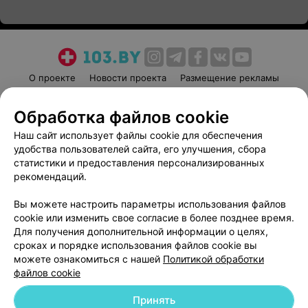
О проекте
Новости проекта
Размещение рекламы
Медицинский маркетинг
Публичный договор
Обработка файлов cookie
Пользовательское соглашение
Способы оплаты
Наш сайт использует файлы cookie для обеспечения
Вакансии
Партнеры
удобства пользователей сайта, его улучшения, сбора
Написать руководителю 103.by
статистики и предоставления персонализированных
Написать в поддержку
рекомендаций.
Персональные настройки cookie
Вы можете настроить параметры использования файлов
Обработка персональных данных
cookie или изменить свое согласие в более позднее время.
Для получения дополнительной информации о целях,
сроках и порядке использования файлов cookie вы
можете ознакомиться с нашей
Политикой обработки
файлов cookie
Принять
© 2026 ООО «Артокс Лаб», УНП 191700409
| 220012, Республика Беларусь,