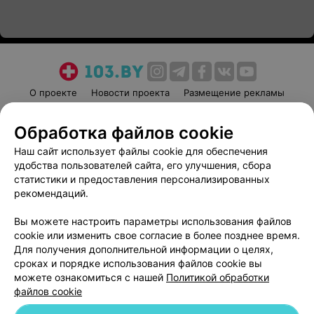
О проекте
Новости проекта
Размещение рекламы
Медицинский маркетинг
Публичный договор
Обработка файлов cookie
Пользовательское соглашение
Способы оплаты
Наш сайт использует файлы cookie для обеспечения
Вакансии
Партнеры
удобства пользователей сайта, его улучшения, сбора
Написать руководителю 103.by
статистики и предоставления персонализированных
Написать в поддержку
рекомендаций.
Персональные настройки cookie
Вы можете настроить параметры использования файлов
Обработка персональных данных
cookie или изменить свое согласие в более позднее время.
Для получения дополнительной информации о целях,
сроках и порядке использования файлов cookie вы
можете ознакомиться с нашей
Политикой обработки
файлов cookie