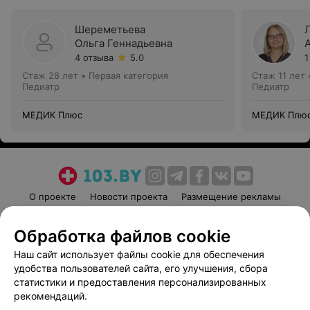
Шереметьева
Ольга Геннадьевна
4 отзыва
5.0
1
Стаж 28 лет
•
Первая категория
Стаж 11 лет
Педиатр
Педиатр
МЕДИК Плюс
МЕДИК Плю
О проекте
Новости проекта
Размещение рекламы
Медицинский маркетинг
Публичный договор
Обработка файлов cookie
Пользовательское соглашение
Способы оплаты
Наш сайт использует файлы cookie для обеспечения
Вакансии
Партнеры
удобства пользователей сайта, его улучшения, сбора
Написать руководителю 103.by
статистики и предоставления персонализированных
Написать в поддержку
рекомендаций.