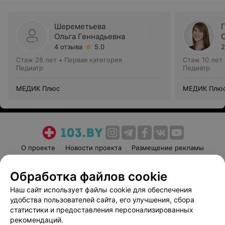
Шереметьева
Ольга Геннадьевна
4 отзыва
5.0
2
Стаж 28 лет
•
Первая категория
Стаж 10 лет
Педиатр
Педиатр
МЕДИК Плюс
МЕДИК Плю
О проекте
Новости проекта
Размещение рекламы
Медицинский маркетинг
Публичный договор
Обработка файлов cookie
Пользовательское соглашение
Способы оплаты
Наш сайт использует файлы cookie для обеспечения
Вакансии
Партнеры
удобства пользователей сайта, его улучшения, сбора
Написать руководителю 103.by
статистики и предоставления персонализированных
Написать в поддержку
рекомендаций.