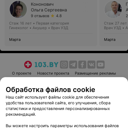
Кононович
Ольга Сергеевна
9 отзывов
4.8
2
Стаж 16 лет
•
Первая категория
Стаж 27 лет
Гинеколог • Акушер • Врач УЗД
Врач УЗД • 
Марта
Марта
О проекте
Новости проекта
Размещение рекламы
Медицинский маркетинг
Публичный договор
Обработка файлов cookie
Пользовательское соглашение
Способы оплаты
Наш сайт использует файлы cookie для обеспечения
Вакансии
Партнеры
удобства пользователей сайта, его улучшения, сбора
Написать руководителю 103.by
статистики и предоставления персонализированных
Написать в поддержку
рекомендаций.
Персональные настройки cookie
Вы можете настроить параметры использования файлов